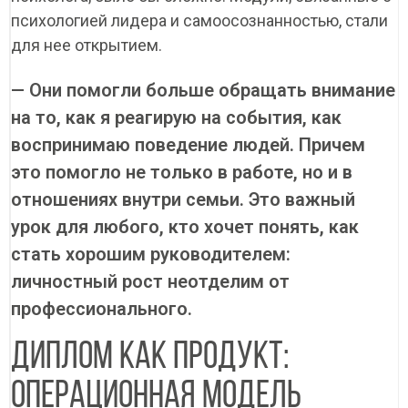
психологией лидера и самоосознанностью, стали
Найти
Записаться на
Оставить заявку на
для нее открытием.
Оставить заявку на
Ваша заявка успешно отправлена!
консультацию
обучение
участие
Master of Business Administration
Оставьте свои контактные данные и мы свяжемся с Вами в
— Они помогли больше обращать внимание
Перезвоним вам в ближайшее время. Расскажем о
ближайшее время, ответим на все интересующие Вас
Перезвоним вам в ближайшее время. Поделимся
Mini-MBA: Управление компанией
Школа продаж
программах и условиях поступления. Ответим на ваши
вопросы и проконсультируем по нашим программам
подробностями и ответим на вопросы.
вопросы.
на то, как я реагирую на события, как
Маркетинг
Продажи
Финансы
обучения
Личная эффективность
Персонал
воспринимаю поведение людей. Причем
это помогло не только в работе, но и в
отношениях внутри семьи. Это важный
урок для любого, кто хочет понять, как
стать хорошим руководителем:
личностный рост неотделим от
профессионального.
ДИПЛОМ КАК ПРОДУКТ:
ОПЕРАЦИОННАЯ МОДЕЛЬ