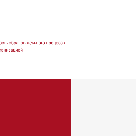
ОРГАНИЗ
бования
ение и оснащенность образовательного процесса
разовательной организацией