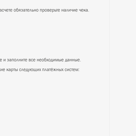
чёт
оле наличными средствами. При расчете обязатель
артой
ой, нажмите кнопку «Оплатить» ниже и заполните 