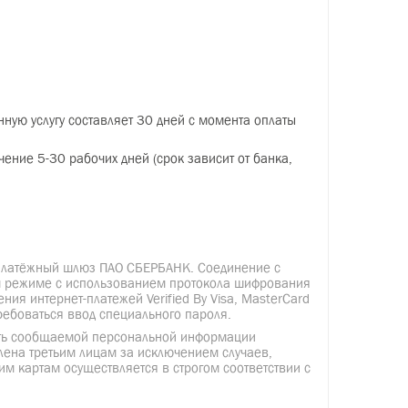
ите кнопку «Оплатить» выше и заполните все необх
жете использовать для завершения платежа.
обучение по основным учебным программам. Расср
месяцам и по кварталам.