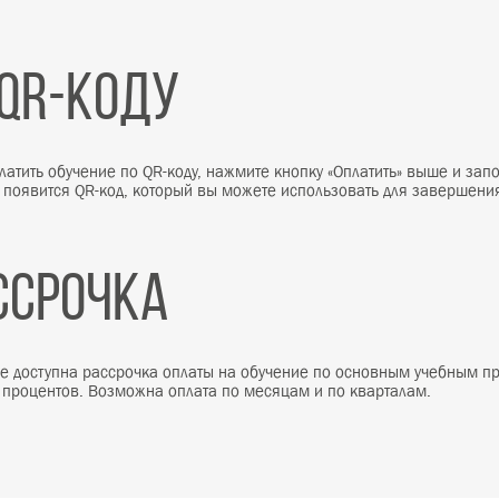
Оплата происходит через ООО «Банк Точка
МИР
VISA International
Mastercard Worldwide
Оплатить
По QR-коду