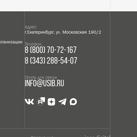
оведения платежа также может потребоваться ввод
е шифрование. Конфиденциальность сообщаемой 
 информация не будет предоставлена третьим лиц
роведение платежей по банковским картам осущест
nt., MasterCard Europe Sprl, JCB.
Найти
ешно отправлена!
ление компанией
Школа продаж
Маркетинг
Персонал