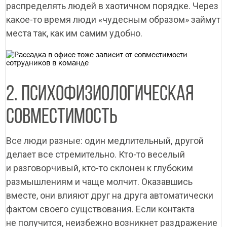
распределять людей в хаотичном порядке. Через
какое-то время люди «чудесным образом» займут
места так, как им самим удобно.
2. ПСИХОФИЗИОЛОГИЧЕСКАЯ
СОВМЕСТИМОСТЬ
Все люди разные: один медлительный, другой
Найти
Записаться на
Оставить заявку на
Оставить заявку на
делает все стремительно. Кто-то веселый
Ваша заявка успешно отправлена!
консультацию
обучение
участие
и разговорчивый, кто-то склонен к глубоким
Master of Business Administration
Оставьте свои контактные данные и мы свяжемся с Вами в
Перезвоним вам в ближайшее время. Расскажем о
размышлениям и чаще молчит. Оказавшись
ближайшее время, ответим на все интересующие Вас
Перезвоним вам в ближайшее время. Поделимся
Mini-MBA: Управление компанией
Школа продаж
программах и условиях поступления. Ответим на ваши
вопросы и проконсультируем по нашим программам
подробностями и ответим на вопросы.
вопросы.
Маркетинг
Продажи
Финансы
обучения
вместе, они влияют друг на друга автоматически
Личная эффективность
Персонал
фактом своего сущствования. Если контакта
не получится, неизбежно возникнет раздражение