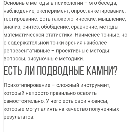
Основные методы в психологии – это беседа,
наблюдение, эксперимент, опрос, анкетирование,
Найти
тестирование. Есть также логические: мышление,
Записаться на
Оставить заявку на
Оставить заявку на
Ваша заявка успешно отправлена!
анализ, синтез, обобщение, сравнение, методы
консультацию
обучение
участие
Master of Business Administration
математической статистики. Наименее точные, но
Оставьте свои контактные данные и мы свяжемся с Вами в
Перезвоним вам в ближайшее время. Расскажем о
ближайшее время, ответим на все интересующие Вас
Перезвоним вам в ближайшее время. Поделимся
Mini-MBA: Управление компанией
Школа продаж
программах и условиях поступления. Ответим на ваши
с содержательной точки зрения наиболее
вопросы и проконсультируем по нашим программам
подробностями и ответим на вопросы.
вопросы.
Маркетинг
Продажи
Финансы
обучения
репрезентативные – проективные методы:
Личная эффективность
Персонал
вопросы, рисуночные методики.
ЕСТЬ ЛИ ПОДВОДНЫЕ КАМНИ?
Психотипирование – сложный инструмент,
который непросто правильно освоить
самостоятельно. У него есть свои нюансы,
которые могут влиять на качество полученных
результатов: