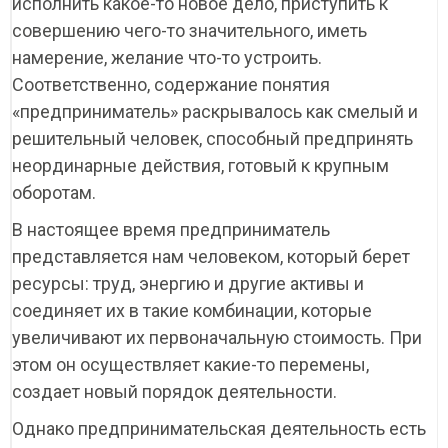
исполнить какое-то новое дело, приступить к
совершению чего-то значительного, иметь
намерение, желание что-то устроить.
Соответственно, содержание понятия
«предприниматель» раскрывалось как смелый и
решительный человек, способный предпринять
Найти
неординарные действия, готовый к крупным
Записаться на
Оставить заявку на
Оставить заявку на
Ваша заявка успешно отправлена!
консультацию
оборотам.
обучение
участие
Master of Business Administration
Оставьте свои контактные данные и мы свяжемся с Вами в
В настоящее время предприниматель
Перезвоним вам в ближайшее время. Расскажем о
ближайшее время, ответим на все интересующие Вас
Перезвоним вам в ближайшее время. Поделимся
Mini-MBA: Управление компанией
Школа продаж
программах и условиях поступления. Ответим на ваши
вопросы и проконсультируем по нашим программам
подробностями и ответим на вопросы.
вопросы.
Маркетинг
Продажи
Финансы
представляется нам человеком, который берет
обучения
Личная эффективность
Персонал
ресурсы: труд, энергию и другие активы и
соединяет их в такие комбинации, которые
увеличивают их первоначальную стоимость. При
этом он осуществляет какие-то перемены,
создает новый порядок деятельности.
Однако предпринимательская деятельность есть