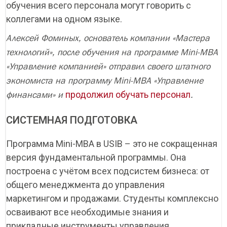
обучения всего персонала могут говорить с
коллегами на одном языке.
Алексей Фоминых, основатель компании «Мастера
технологий», после обучения на программе Mini-MBA
«Управление компанией» отправил своего штатного
экономиста на программу Mini-MBA «Управление
продолжил обучать персонал
финансами» и
.
Найти
Записаться на
Оставить заявку на
Оставить заявку на
Ваша заявка успешно отправлена!
СИСТЕМНАЯ ПОДГОТОВКА
консультацию
обучение
участие
Master of Business Administration
Оставьте свои контактные данные и мы свяжемся с Вами в
Перезвоним вам в ближайшее время. Расскажем о
ближайшее время, ответим на все интересующие Вас
Перезвоним вам в ближайшее время. Поделимся
Mini-MBA: Управление компанией
Школа продаж
Программа Мini-MBA в USIB – это не сокращенная
программах и условиях поступления. Ответим на ваши
вопросы и проконсультируем по нашим программам
подробностями и ответим на вопросы.
вопросы.
Маркетинг
Продажи
Финансы
обучения
версия фундаментальной программы. Она
Личная эффективность
Персонал
построена с учётом всех подсистем бизнеса: от
общего менеджмента до управления
маркетингом и продажами. Студенты комплексно
осваивают все необходимые знания и
прикладные инструменты управления.